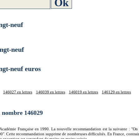
gt-neuf
gt-neuf
t-neuf euros
146027 en lettres
146039 en lettres
146019 en lettres
146129 en lettres
du nombre 146029
 l'Académie Française en 1990. La nouvelle recommandation est la suivante : "On 
0". Cette recommandation supprime de nombreuses difficultés. En France, contrair
tte exception est cependant de moins en moins suivie.