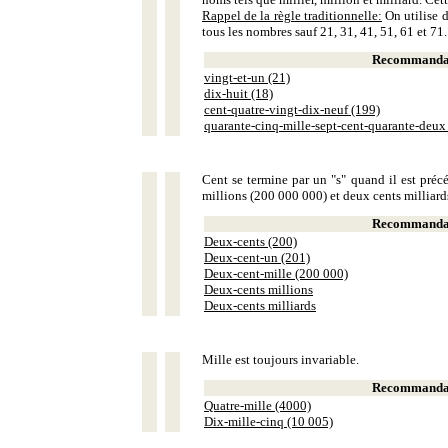
Rappel de la règle traditionnelle:
On utilise d
tous les nombres sauf 21, 31, 41, 51, 61 et 71.
Recommandat
vingt-et-un (21)
dix-huit (18)
cent-quatre-vingt-dix-neuf (199)
quarante-cinq-mille-sept-cent-quarante-deux
Cent se termine par un "s" quand il est précé
millions (200 000 000) et deux cents milliar
Recommandat
Deux-cents (200)
Deux-cent-un (201)
Deux-cent-mille (200 000)
Deux-cents millions
Deux-cents milliards
Mille est toujours invariable.
Recommandat
Quatre-mille (4000)
Dix-mille-cinq (10 005)