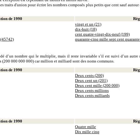
es traits d'union pour écrire les nombres composés plus petits que cent sauf autour d
ion de 1990
Règl
vingt et un (21)
dix-huit (18)
cent quatre-vingt-dix-neuf (199)
 (45742)
quarante-cinq mille sept cent quarant
dé d’un nombre qui le multiplie, mais il reste invariable s’il est suivi d’un autr
ds (200 000 000 000) car million et milliard sont des noms communs.
ion de 1990
Règl
Deux cents (200)
Deux cent un (201)
Deux cent mille (200 000)
Deux cents millions
Deux cents milliards
ion de 1990
Règl
Quatre mille
Dix mille cinq