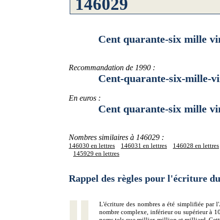
Cent quarante-six mille vin
Recommandation de 1990 :
Cent-quarante-six-mille-vin
En euros :
Cent quarante-six mille ving
Nombres similaires à 146029 :
146030 en lettres
146031 en lettres
146028 en lettres
145929 en lettres
Rappel des règles pour l'écriture 
L'écriture des nombres a été simplifiée par
nombre complexe, inférieur ou supérieur à 10
noms tels que millier, million et milliard. Ce