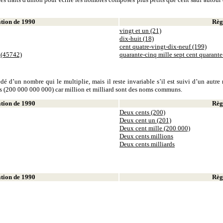
ion de 1990
Règl
vingt et un (21)
dix-huit (18)
cent quatre-vingt-dix-neuf (199)
 (45742)
quarante-cinq mille sept cent quarant
dé d’un nombre qui le multiplie, mais il reste invariable s’il est suivi d’un autr
ds (200 000 000 000) car million et milliard sont des noms communs.
ion de 1990
Règl
Deux cents (200)
Deux cent un (201)
Deux cent mille (200 000)
Deux cents millions
Deux cents milliards
ion de 1990
Règl