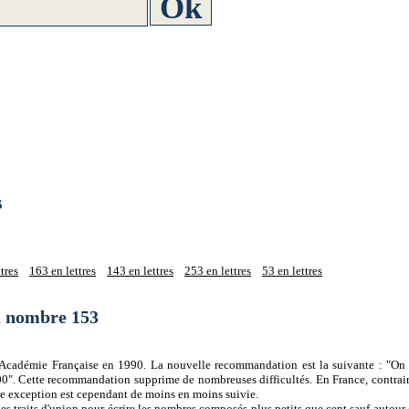
s
tres
163 en lettres
143 en lettres
253 en lettres
53 en lettres
du nombre 153
 l'Académie Française en 1990. La nouvelle recommandation est la suivante : "On 
0". Cette recommandation supprime de nombreuses difficultés. En France, contrair
tte exception est cependant de moins en moins suivie.
es traits d'union pour écrire les nombres composés plus petits que cent sauf autour d