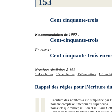
Cent cinquante-trois
Recommandation de 1990 :
Cent-cinquante-trois
En euros :
Cent cinquante-trois euro
Nombres similaires à 153 :
154 en lettres
155 en lettres
152 en lettres
151 en let
Rappel des règles pour l'écriture 
L'écriture des nombres a été simplifiée par
nombre complexe, inférieur ou supérieur à 10
noms tels que millier, million et milliard. Ce
Rappel de la règle traditionnelle:
On utilise d