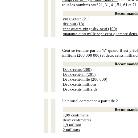
tous les nombres sauf 21, 31, 41, 51, 61 et 71.
Recommandat
vingt-et-un (21)
dix-huit (18)
cent-quatre-vingt-dix-neuf (199)
quarante-cinq-mille-sept-cent-quarante-deux
Cent se termine par un "s" quand il est précé
millions (200 000 000) et deux cents milliar
Recommandat
Deux-cents (200)
Deux-cent-un (201)
Deux-cent-mille (200 000)
Deux-cents millions
Deux-cents milliards
Le pluriel commence à partir de 2.
Recommandat
1,99 centimètre
deux centimètres
1,9 million
2 millions