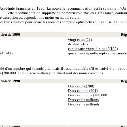
 l'Académie Française en 1990. La nouvelle recommandation est la suivante : "On 
0". Cette recommandation supprime de nombreuses difficultés. En France, contrair
tte exception est cependant de moins en moins suivie.
es traits d'union pour écrire les nombres composés plus petits que cent sauf autour d
ion de 1990
Règl
vingt et un (21)
dix-huit (18)
cent quatre-vingt-dix-neuf (199)
 (45742)
quarante-cinq mille sept cent quarant
dé d’un nombre qui le multiplie, mais il reste invariable s’il est suivi d’un autr
ds (200 000 000 000) car million et milliard sont des noms communs.
ion de 1990
Règl
Deux cents (200)
Deux cent un (201)
Deux cent mille (200 000)
Deux cents millions
Deux cents milliards