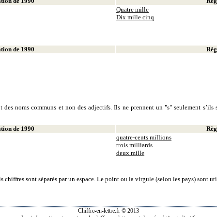
ion de 1990
Règl
Quatre mille
Dix mille cinq
ion de 1990
Règl
sont des noms communs et non des adjectifs. Ils ne prennent un "s" seulement s’ils s
ion de 1990
Règl
quatre-cents millions
trois milliards
deux mille
is chiffres sont séparés par un espace. Le point ou la virgule (selon les pays) sont u
Chiffre-en-lettre.fr © 2013