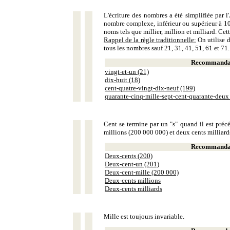
L'écriture des nombres a été simplifiée par
nombre complexe, inférieur ou supérieur à 10
noms tels que millier, million et milliard. Ce
Rappel de la règle traditionnelle:
On utilise d
tous les nombres sauf 21, 31, 41, 51, 61 et 71.
Recommandat
vingt-et-un (21)
dix-huit (18)
cent-quatre-vingt-dix-neuf (199)
quarante-cinq-mille-sept-cent-quarante-deux
Cent se termine par un "s" quand il est précé
millions (200 000 000) et deux cents milliar
Recommandat
Deux-cents (200)
Deux-cent-un (201)
Deux-cent-mille (200 000)
Deux-cents millions
Deux-cents milliards
Mille est toujours invariable.