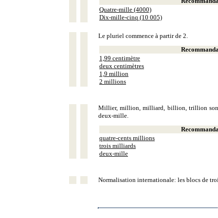
Recommandat
Quatre-mille (4000)
Dix-mille-cinq (10 005)
Le pluriel commence à partir de 2.
Recommandat
1,99 centimètre
deux centimètres
1,9 million
2 millions
Millier, million, milliard, billion, trillion 
deux-mille.
Recommandat
quatre-cents millions
trois milliards
deux-mille
Normalisation internationale: les blocs de tro
Cookie Consent plugin for the EU cookie law