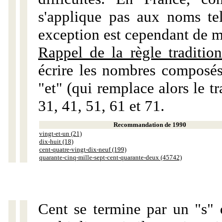
s'applique pas aux noms tels
exception est cependant de m
Rappel de la règle tradition
écrire les nombres composés
"et" (qui remplace alors le tr
31, 41, 51, 61 et 71.
Recommandation de 1990
vingt-et-un (21)
dix-huit (18)
cent-quatre-vingt-dix-neuf (199)
quarante-cinq-mille-sept-cent-quarante-deux (45742)
Cent se termine par un "s" 