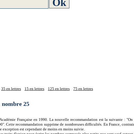
35 en lettres
15 en lettres
125 en lettres
75 en lettres
du nombre 25
 l'Académie Française en 1990. La nouvelle recommandation est la suivante : "On 
0". Cette recommandation supprime de nombreuses difficultés. En France, contrair
tte exception est cependant de moins en moins suivie.
es traits d'union pour écrire les nombres composés plus petits que cent sauf autour d