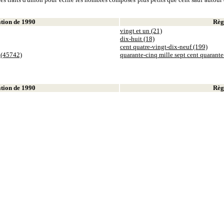
ion de 1990
Règl
vingt et un (21)
dix-huit (18)
cent quatre-vingt-dix-neuf (199)
 (45742)
quarante-cinq mille sept cent quarant
ion de 1990
Règl