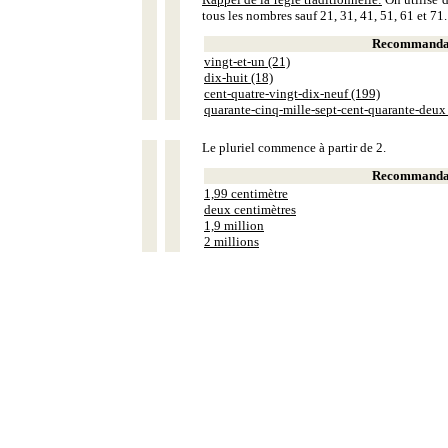
tous les nombres sauf 21, 31, 41, 51, 61 et 71.
Recommandat
vingt-et-un (21)
dix-huit (18)
cent-quatre-vingt-dix-neuf (199)
quarante-cinq-mille-sept-cent-quarante-deux
Le pluriel commence à partir de 2.
Recommandat
1,99 centimètre
deux centimètres
1,9 million
2 millions