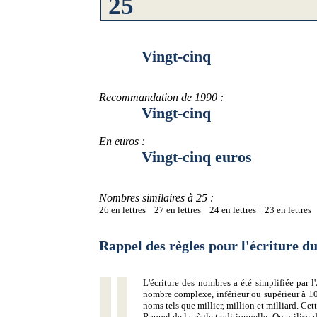
Vingt-cinq
Recommandation de 1990 :
Vingt-cinq
En euros :
Vingt-cinq euros
Nombres similaires à 25 :
26 en lettres
27 en lettres
24 en lettres
23 en lettres
Rappel des règles pour l'écriture 
L'écriture des nombres a été simplifiée par
nombre complexe, inférieur ou supérieur à 10
noms tels que millier, million et milliard. Ce
Rappel de la règle traditionnelle:
On utilise d