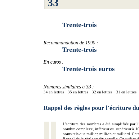
Trente-trois
Recommandation de 1990 :
Trente-trois
En euros :
Trente-trois euros
Nombres similaires à 33 :
34 en lettres
35 en lettres
32 en lettres
31 en lettres
Rappel des règles pour l'écriture 
L'écriture des nombres a été simplifiée par
nombre complexe, inférieur ou supérieur à 10
noms tels que millier, million et milliard. Ce
Rappel de la règle traditionnelle:
On utilise d