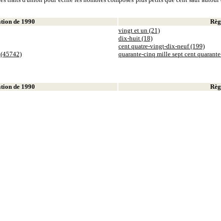
ion de 1990
Règl
vingt et un (21)
dix-huit (18)
cent quatre-vingt-dix-neuf (199)
 (45742)
quarante-cinq mille sept cent quarant
ion de 1990
Règl