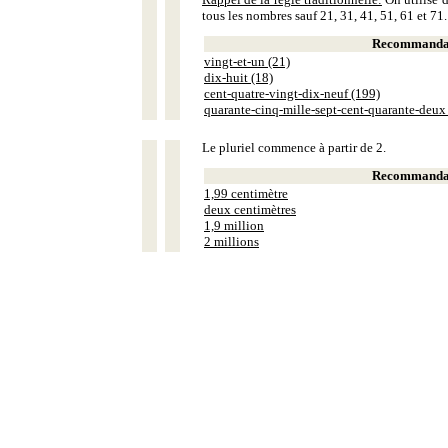
tous les nombres sauf 21, 31, 41, 51, 61 et 71.
Recommandat
vingt-et-un (21)
dix-huit (18)
cent-quatre-vingt-dix-neuf (199)
quarante-cinq-mille-sept-cent-quarante-deux
Le pluriel commence à partir de 2.
Recommandat
1,99 centimètre
deux centimètres
1,9 million
2 millions