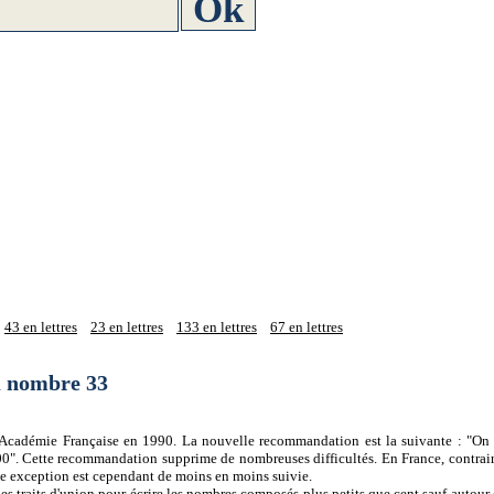
43 en lettres
23 en lettres
133 en lettres
67 en lettres
du nombre 33
 l'Académie Française en 1990. La nouvelle recommandation est la suivante : "On 
0". Cette recommandation supprime de nombreuses difficultés. En France, contrair
tte exception est cependant de moins en moins suivie.
es traits d'union pour écrire les nombres composés plus petits que cent sauf autour d