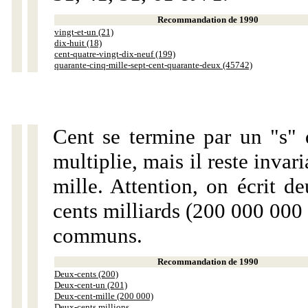
Recommandation de 1990
vingt-et-un (21)
dix-huit (18)
cent-quatre-vingt-dix-neuf (199)
quarante-cinq-mille-sept-cent-quarante-deux (45742)
Cent se termine par un "s" 
multiplie, mais il reste invar
mille. Attention, on écrit d
cents milliards (200 000 000 
communs.
Recommandation de 1990
Deux-cents (200)
Deux-cent-un (201)
Deux-cent-mille (200 000)
Deux-cents millions