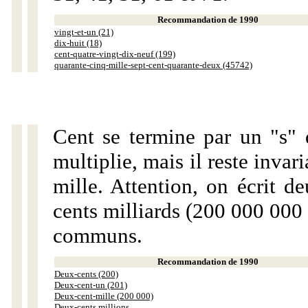
Recommandation de 1990
vingt-et-un (21)
dix-huit (18)
cent-quatre-vingt-dix-neuf (199)
quarante-cinq-mille-sept-cent-quarante-deux (45742)
Cent se termine par un "s" 
multiplie, mais il reste invar
mille. Attention, on écrit d
cents milliards (200 000 000 
communs.
Recommandation de 1990
Deux-cents (200)
Deux-cent-un (201)
Deux-cent-mille (200 000)
Deux-cents millions