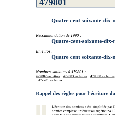
Quatre cent soixante-dix-neuf
Recommandation de 1990 :
Quatre-cent-soixante-dix-neu
En euros :
Quatre cent soixante-dix-neuf
Nombres similaires à 479801 :
479802 en lettres
479803 en lettres
479800 en lettres
479701 en lettres
Rappel des règles pour l'écriture 
L'écriture des nombres a été simplifiée par
nombre complexe, inférieur ou supérieur à 10
noms tels que millier, million et milliard. Ce