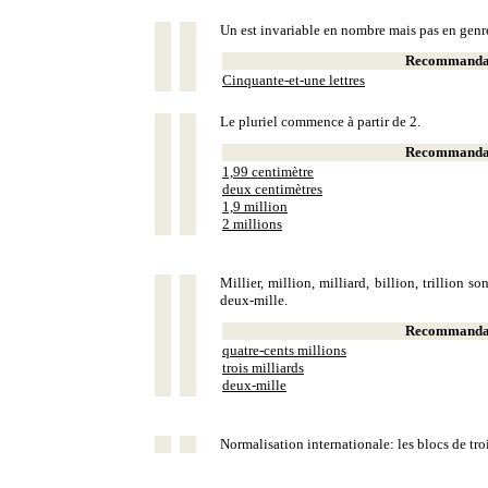
Un est invariable en nombre mais pas en genr
Recommandat
Cinquante-et-une lettres
Le pluriel commence à partir de 2.
Recommandat
1,99 centimètre
deux centimètres
1,9 million
2 millions
Millier, million, milliard, billion, trillion 
deux-mille.
Recommandat
quatre-cents millions
trois milliards
deux-mille
Normalisation internationale: les blocs de tro