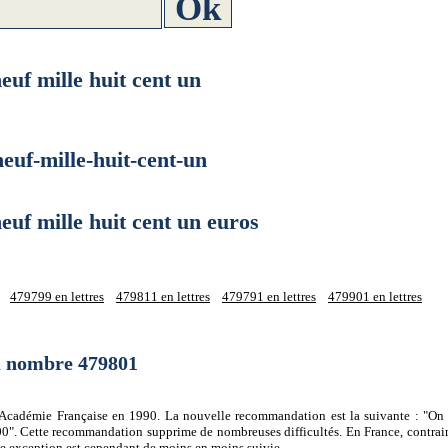
 mille huit cent un
f-mille-huit-cent-un
 mille huit cent un euros
479799 en lettres
479811 en lettres
479791 en lettres
479901 en lettres
du nombre 479801
 l'Académie Française en 1990. La nouvelle recommandation est la suivante : "On 
0". Cette recommandation supprime de nombreuses difficultés. En France, contrair
tte exception est cependant de moins en moins suivie.