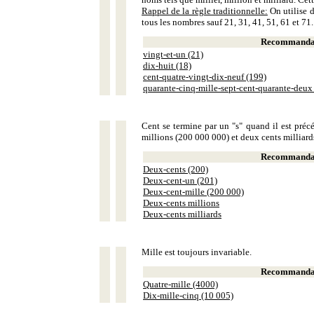
Rappel de la règle traditionnelle:
On utilise d
tous les nombres sauf 21, 31, 41, 51, 61 et 71.
Recommandat
vingt-et-un (21)
dix-huit (18)
cent-quatre-vingt-dix-neuf (199)
quarante-cinq-mille-sept-cent-quarante-deux
Cent se termine par un "s" quand il est précé
millions (200 000 000) et deux cents milliar
Recommandat
Deux-cents (200)
Deux-cent-un (201)
Deux-cent-mille (200 000)
Deux-cents millions
Deux-cents milliards
Mille est toujours invariable.
Recommandat
Quatre-mille (4000)
Dix-mille-cinq (10 005)