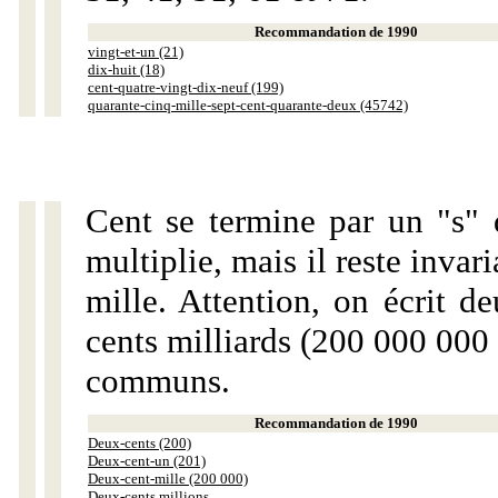
Recommandation de 1990
vingt-et-un (21)
dix-huit (18)
cent-quatre-vingt-dix-neuf (199)
quarante-cinq-mille-sept-cent-quarante-deux (45742)
Cent se termine par un "s" 
multiplie, mais il reste invar
mille. Attention, on écrit d
cents milliards (200 000 000 
communs.
Recommandation de 1990
Deux-cents (200)
Deux-cent-un (201)
Deux-cent-mille (200 000)
Deux-cents millions