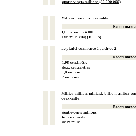
quatre-vingts millions (80 000 000)
Mille est toujours invariable.
Recommandat
Quatre-mille (4000)
Dix-mille-cinq (10 005)
Le pluriel commence à partir de 2.
Recommandat
1,99 centimètre
deux centimètres
1,9 million
2 millions
Millier, million, milliard, billion, trillion 
deux-mille.
Recommandat
quatre-cents millions
trois milliards
deux-mille