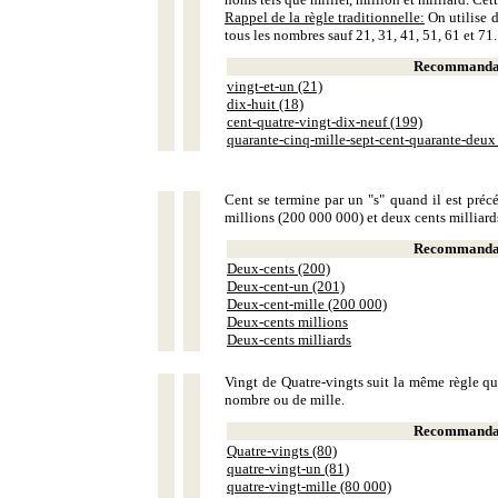
Rappel de la règle traditionnelle:
On utilise d
tous les nombres sauf 21, 31, 41, 51, 61 et 71.
Recommandat
vingt-et-un (21)
dix-huit (18)
cent-quatre-vingt-dix-neuf (199)
quarante-cinq-mille-sept-cent-quarante-deux
Cent se termine par un "s" quand il est précé
millions (200 000 000) et deux cents milliar
Recommandat
Deux-cents (200)
Deux-cent-un (201)
Deux-cent-mille (200 000)
Deux-cents millions
Deux-cents milliards
Vingt de Quatre-vingts suit la même règle que
nombre ou de mille.
Recommandat
Quatre-vingts (80)
quatre-vingt-un (81)
quatre-vingt-mille (80 000)