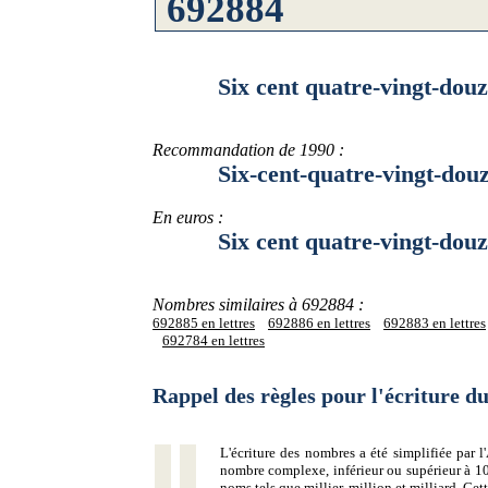
Six cent quatre-vingt-douze m
Recommandation de 1990 :
Six-cent-quatre-vingt-douze-m
En euros :
Six cent quatre-vingt-douze mi
Nombres similaires à 692884 :
692885 en lettres
692886 en lettres
692883 en lettres
692784 en lettres
Rappel des règles pour l'écriture 
L'écriture des nombres a été simplifiée par
nombre complexe, inférieur ou supérieur à 10
noms tels que millier, million et milliard. Ce