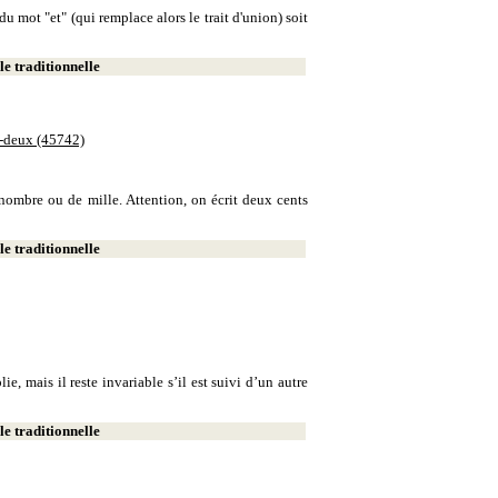
u mot "et" (qui remplace alors le trait d'union) soit
e traditionnelle
e-deux (45742)
e nombre ou de mille. Attention, on écrit deux cents
e traditionnelle
, mais il reste invariable s’il est suivi d’un autre
e traditionnelle