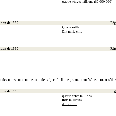
quatre-vingts millions (80 000 000)
ion de 1990
Règl
Quatre mille
Dix mille cinq
ion de 1990
Règl
sont des noms communs et non des adjectifs. Ils ne prennent un "s" seulement s’ils s
ion de 1990
Règl
quatre-cents millions
trois milliards
deux mille