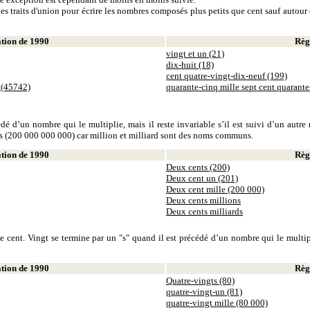
es traits d'union pour écrire les nombres composés plus petits que cent sauf autour d
ion de 1990
Règl
vingt et un (21)
dix-huit (18)
cent quatre-vingt-dix-neuf (199)
 (45742)
quarante-cinq mille sept cent quarant
dé d’un nombre qui le multiplie, mais il reste invariable s’il est suivi d’un autr
ds (200 000 000 000) car million et milliard sont des noms communs.
ion de 1990
Règl
Deux cents (200)
Deux cent un (201)
Deux cent mille (200 000)
Deux cents millions
Deux cents milliards
 cent. Vingt se termine par un "s" quand il est précédé d’un nombre qui le multiplie
ion de 1990
Règl
Quatre-vingts (80)
quatre-vingt-un (81)
quatre-vingt mille (80 000)