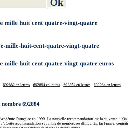
ille huit cent quatre-vingt-quatre
ille-huit-cent-quatre-vingt-quatre
lle huit cent quatre-vingt-quatre euros
692882 en lettres
692894 en lettres
692874 en lettres
692984 en lettres
du nombre 692884
 l'Académie Française en 1990. La nouvelle recommandation est la suivante : "On 
0". Cette recommandation supprime de nombreuses difficultés. En France, contrair
tte exception est cependant de moins en moins suivie.