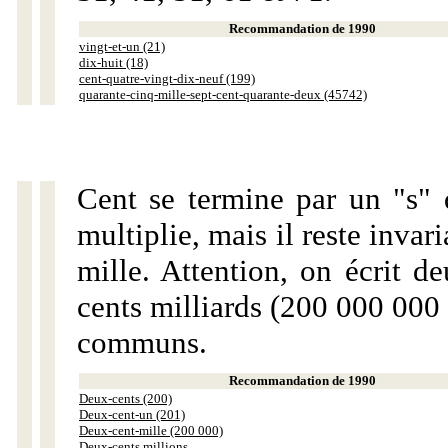
Recommandation de 1990
vingt-et-un (21)
dix-huit (18)
cent-quatre-vingt-dix-neuf (199)
quarante-cinq-mille-sept-cent-quarante-deux (45742)
Cent se termine par un "s" 
multiplie, mais il reste invar
mille. Attention, on écrit d
cents milliards (200 000 000 
communs.
Recommandation de 1990
Deux-cents (200)
Deux-cent-un (201)
Deux-cent-mille (200 000)
Deux-cents millions