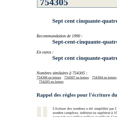
Sept cent cinquante-quatre mi
Recommandation de 1990 :
Sept-cent-cinquante-quatre-m
En euros :
Sept cent cinquante-quatre mi
Nombres similaires à 754305 :
754306 en lettres
754307 en lettres
754304 en lettres
754205 en lettres
Rappel des règles pour l'écriture 
L'écriture des nombres a été simplifiée par
nombre complexe, inférieur ou supérieur à 10
noms tels que millier, million et milliard. Ce