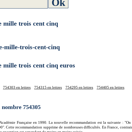
lle trois cent cinq
ille-trois-cent-cinq
lle trois cent cinq euros
754303 en lettres
754315 en lettres
754295 en lettres
754405 en lettres
du nombre 754305
 l'Académie Française en 1990. La nouvelle recommandation est la suivante : "On 
0". Cette recommandation supprime de nombreuses difficultés. En France, contrair
tte exception est cependant de moins en moins suivie.