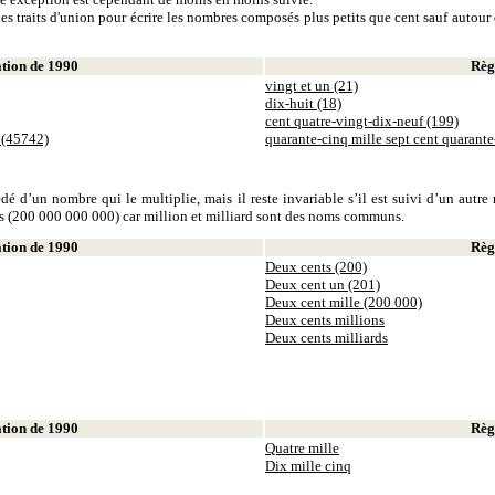
es traits d'union pour écrire les nombres composés plus petits que cent sauf autour d
ion de 1990
Règl
vingt et un (21)
dix-huit (18)
cent quatre-vingt-dix-neuf (199)
 (45742)
quarante-cinq mille sept cent quarant
dé d’un nombre qui le multiplie, mais il reste invariable s’il est suivi d’un autr
ds (200 000 000 000) car million et milliard sont des noms communs.
ion de 1990
Règl
Deux cents (200)
Deux cent un (201)
Deux cent mille (200 000)
Deux cents millions
Deux cents milliards
ion de 1990
Règl
Quatre mille
Dix mille cinq