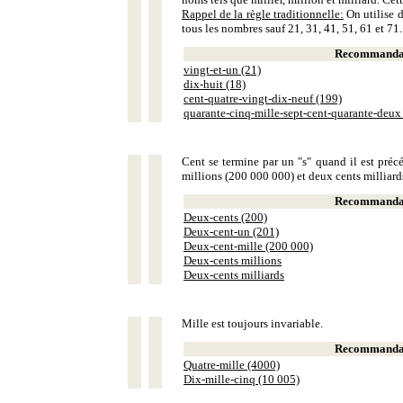
Rappel de la règle traditionnelle:
On utilise d
tous les nombres sauf 21, 31, 41, 51, 61 et 71.
Recommandat
vingt-et-un (21)
dix-huit (18)
cent-quatre-vingt-dix-neuf (199)
quarante-cinq-mille-sept-cent-quarante-deux
Cent se termine par un "s" quand il est précé
millions (200 000 000) et deux cents milliar
Recommandat
Deux-cents (200)
Deux-cent-un (201)
Deux-cent-mille (200 000)
Deux-cents millions
Deux-cents milliards
Mille est toujours invariable.
Recommandat
Quatre-mille (4000)
Dix-mille-cinq (10 005)