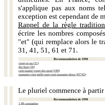
s'applique pas aux noms tels
exception est cependant de m
Rappel de la règle tradition
écrire les nombres composés
"et" (qui remplace alors le tr
31, 41, 51, 61 et 71.
Recommandation de 1990
vingt-et-un (21)
dix-huit (18)
cent-quatre-vingt-dix-neuf (199)
quarante-cinq-mille-sept-cent-quarante-deux (45742)
Le pluriel commence à partir
Recommandation de 1990
1,99 centimètre