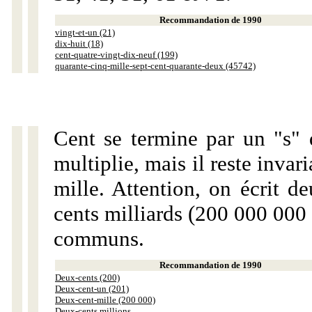
Recommandation de 1990
vingt-et-un (21)
dix-huit (18)
cent-quatre-vingt-dix-neuf (199)
quarante-cinq-mille-sept-cent-quarante-deux (45742)
Cent se termine par un "s" 
multiplie, mais il reste invar
mille. Attention, on écrit d
cents milliards (200 000 000 
communs.
Recommandation de 1990
Deux-cents (200)
Deux-cent-un (201)
Deux-cent-mille (200 000)
Deux-cents millions