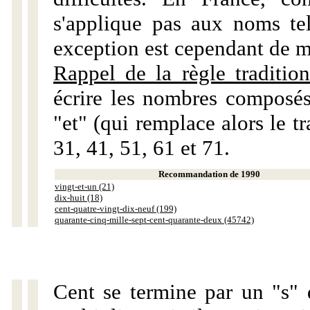
s'applique pas aux noms tels
exception est cependant de m
Rappel de la règle tradition
écrire les nombres composés
"et" (qui remplace alors le tr
31, 41, 51, 61 et 71.
Recommandation de 1990
vingt-et-un (21)
dix-huit (18)
cent-quatre-vingt-dix-neuf (199)
quarante-cinq-mille-sept-cent-quarante-deux (45742)
Cent se termine par un "s" 