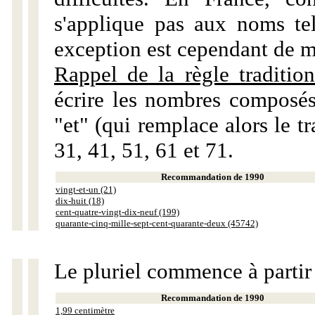
s'applique pas aux noms tels
exception est cependant de m
Rappel de la règle tradition
écrire les nombres composés
"et" (qui remplace alors le tr
31, 41, 51, 61 et 71.
Recommandation de 1990
vingt-et-un (21)
dix-huit (18)
cent-quatre-vingt-dix-neuf (199)
quarante-cinq-mille-sept-cent-quarante-deux (45742)
Le pluriel commence à partir
Recommandation de 1990
1,99 centimètre