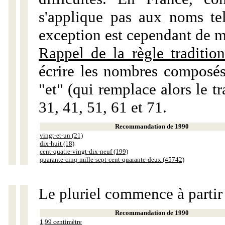
s'applique pas aux noms tels
exception est cependant de m
Rappel de la règle tradition
écrire les nombres composés
"et" (qui remplace alors le tr
31, 41, 51, 61 et 71.
Recommandation de 1990
vingt-et-un (21)
dix-huit (18)
cent-quatre-vingt-dix-neuf (199)
quarante-cinq-mille-sept-cent-quarante-deux (45742)
Le pluriel commence à partir
Recommandation de 1990
1,99 centimètre