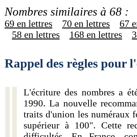
Nombres similaires à 68 :
69 en lettres
70 en lettres
67 e
58 en lettres
168 en lettres
3
Rappel des règles pour l
L'écriture des nombres a ét
1990. La nouvelle recommand
traits d'union les numéraux 
supérieur à 100". Cette r
difficultés. En France, c