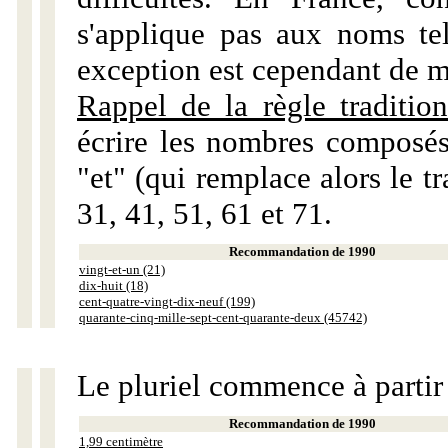
s'applique pas aux noms tels
exception est cependant de m
Rappel de la règle tradition
écrire les nombres composés
"et" (qui remplace alors le tr
31, 41, 51, 61 et 71.
Recommandation de 1990
vingt-et-un (21)
dix-huit (18)
cent-quatre-vingt-dix-neuf (199)
quarante-cinq-mille-sept-cent-quarante-deux (45742)
Le pluriel commence à partir
Recommandation de 1990
1,99 centimètre