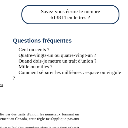
Savez-vous écrire le nombre
613814 en lettres ?
Questions fréquentes
Cent ou cents ?
Quatre-vingts-un ou quatre-vingt-un ?
Quand dois-je mettre un trait d'union ?
Mille ou milles ?
Comment séparer les millièmes : espace ou virgule
?
es
lie par des traits d'union les numéraux formant un
ement au Canada, cette règle ne s'applique pas aux
u mot "et" (qui remplace alors le trait d'union) soit