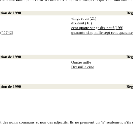
ion de 1990
Règl
vingt et un (21)
dix-huit (18)
cent quatre-vingt-dix-neuf (199)
 (45742)
quarante-cinq mille sept cent quarant
ion de 1990
Règl
Quatre mille
Dix mille cinq
ion de 1990
Règl
sont des noms communs et non des adjectifs. Ils ne prennent un "s" seulement s’ils s