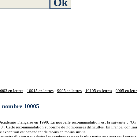
003 en lettres
10015 en lettres
9995 en lettres
10105 en lettres
9905 en lettr
du nombre 10005
 l'Académie Française en 1990. La nouvelle recommandation est la suivante : "On 
0". Cette recommandation supprime de nombreuses difficultés. En France, contrair
tte exception est cependant de moins en moins suivie.
es traits d'union pour écrire les nombres composés plus petits que cent sauf autour d