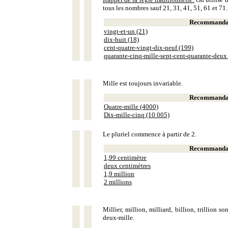
tous les nombres sauf 21, 31, 41, 51, 61 et 71.
Recommandat
vingt-et-un (21)
dix-huit (18)
cent-quatre-vingt-dix-neuf (199)
quarante-cinq-mille-sept-cent-quarante-deux
Mille est toujours invariable.
Recommandat
Quatre-mille (4000)
Dix-mille-cinq (10 005)
Le pluriel commence à partir de 2.
Recommandat
1,99 centimètre
deux centimètres
1,9 million
2 millions
Millier, million, milliard, billion, trillion 
deux-mille.