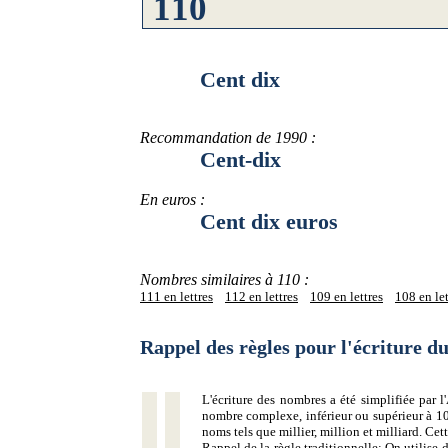
Cent dix
Recommandation de 1990 :
Cent-dix
En euros :
Cent dix euros
Nombres similaires à 110 :
111 en lettres
112 en lettres
109 en lettres
108 en let
Rappel des règles pour l'écriture 
L'écriture des nombres a été simplifiée par
nombre complexe, inférieur ou supérieur à 10
noms tels que millier, million et milliard. Ce
Rappel de la règle traditionnelle:
On utilise d