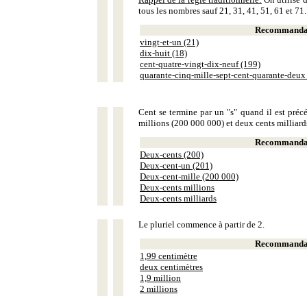
tous les nombres sauf 21, 31, 41, 51, 61 et 71.
Recommandat
vingt-et-un (21)
dix-huit (18)
cent-quatre-vingt-dix-neuf (199)
quarante-cinq-mille-sept-cent-quarante-deux
Cent se termine par un "s" quand il est précé
millions (200 000 000) et deux cents milliar
Recommandat
Deux-cents (200)
Deux-cent-un (201)
Deux-cent-mille (200 000)
Deux-cents millions
Deux-cents milliards
Le pluriel commence à partir de 2.
Recommandat
1,99 centimètre
deux centimètres
1,9 million
2 millions