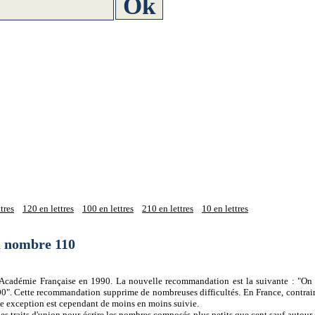
tres
120 en lettres
100 en lettres
210 en lettres
10 en lettres
du nombre 110
 l'Académie Française en 1990. La nouvelle recommandation est la suivante : "On 
0". Cette recommandation supprime de nombreuses difficultés. En France, contrair
tte exception est cependant de moins en moins suivie.
es traits d'union pour écrire les nombres composés plus petits que cent sauf autour d