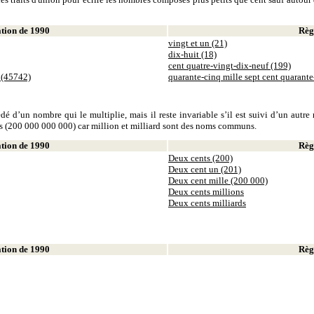
ion de 1990
Règl
vingt et un (21)
dix-huit (18)
cent quatre-vingt-dix-neuf (199)
 (45742)
quarante-cinq mille sept cent quarant
dé d’un nombre qui le multiplie, mais il reste invariable s’il est suivi d’un autr
ds (200 000 000 000) car million et milliard sont des noms communs.
ion de 1990
Règl
Deux cents (200)
Deux cent un (201)
Deux cent mille (200 000)
Deux cents millions
Deux cents milliards
ion de 1990
Règl