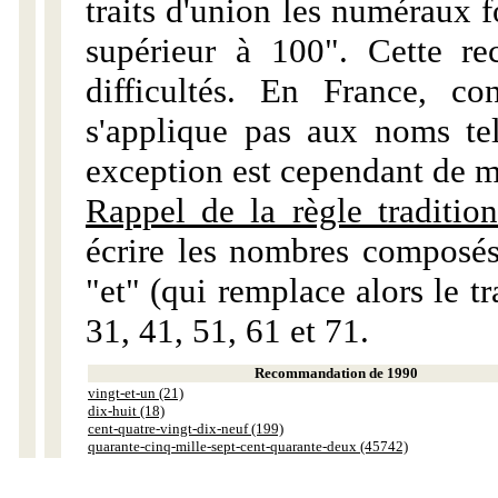
traits d'union les numéraux 
supérieur à 100". Cette r
difficultés. En France, c
s'applique pas aux noms tels
exception est cependant de m
Rappel de la règle tradition
écrire les nombres composés
"et" (qui remplace alors le tr
31, 41, 51, 61 et 71.
Recommandation de 1990
vingt-et-un (21)
dix-huit (18)
cent-quatre-vingt-dix-neuf (199)
quarante-cinq-mille-sept-cent-quarante-deux (45742)