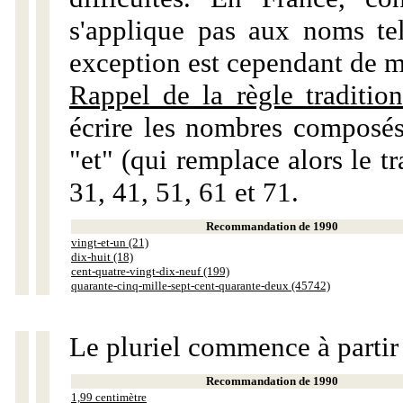
s'applique pas aux noms tels
exception est cependant de m
Rappel de la règle tradition
écrire les nombres composés
"et" (qui remplace alors le tr
31, 41, 51, 61 et 71.
Recommandation de 1990
vingt-et-un (21)
dix-huit (18)
cent-quatre-vingt-dix-neuf (199)
quarante-cinq-mille-sept-cent-quarante-deux (45742)
Le pluriel commence à partir
Recommandation de 1990
1,99 centimètre