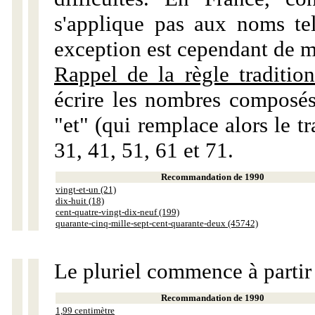
s'applique pas aux noms tels
exception est cependant de m
Rappel de la règle tradition
écrire les nombres composés
"et" (qui remplace alors le tr
31, 41, 51, 61 et 71.
Recommandation de 1990
vingt-et-un (21)
dix-huit (18)
cent-quatre-vingt-dix-neuf (199)
quarante-cinq-mille-sept-cent-quarante-deux (45742)
Le pluriel commence à partir
Recommandation de 1990
1,99 centimètre