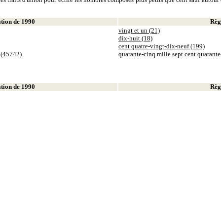
ion de 1990
Règl
vingt et un (21)
dix-huit (18)
cent quatre-vingt-dix-neuf (199)
 (45742)
quarante-cinq mille sept cent quarant
ion de 1990
Règl