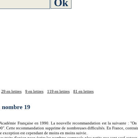
29 en lettres
9 en lettres
119 en lettres
81 en lettres
du nombre 19
 l'Académie Française en 1990. La nouvelle recommandation est la suivante : "On 
0". Cette recommandation supprime de nombreuses difficultés. En France, contrair
tte exception est cependant de moins en moins suivie.
es traits d'union pour écrire les nombres composés plus petits que cent sauf autour d