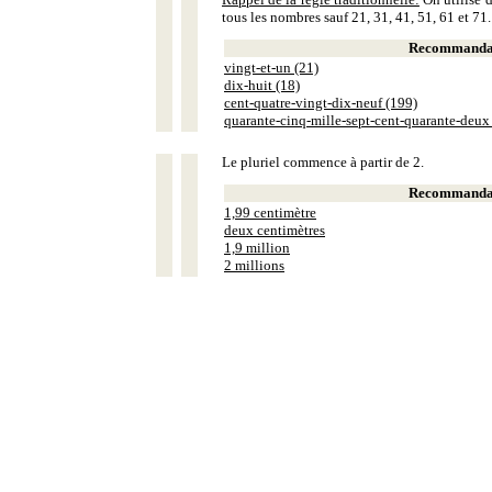
tous les nombres sauf 21, 31, 41, 51, 61 et 71.
Recommandat
vingt-et-un (21)
dix-huit (18)
cent-quatre-vingt-dix-neuf (199)
quarante-cinq-mille-sept-cent-quarante-deux
Le pluriel commence à partir de 2.
Recommandat
1,99 centimètre
deux centimètres
1,9 million
2 millions