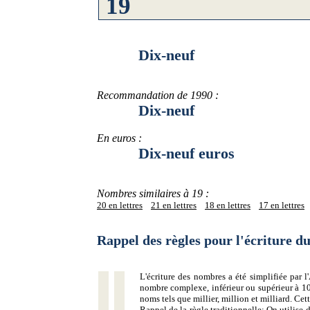
Dix-neuf
Recommandation de 1990 :
Dix-neuf
En euros :
Dix-neuf euros
Nombres similaires à 19 :
20 en lettres
21 en lettres
18 en lettres
17 en lettres
Rappel des règles pour l'écriture 
L'écriture des nombres a été simplifiée par
nombre complexe, inférieur ou supérieur à 10
noms tels que millier, million et milliard. Ce
Rappel de la règle traditionnelle:
On utilise d