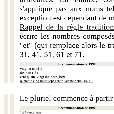
s'applique pas aux noms tels
exception est cependant de m
Rappel de la règle tradition
écrire les nombres composés
"et" (qui remplace alors le tr
31, 41, 51, 61 et 71.
Recommandation de 1990
vingt-et-un (21)
dix-huit (18)
cent-quatre-vingt-dix-neuf (199)
quarante-cinq-mille-sept-cent-quarante-deux (45742)
Le pluriel commence à partir
Recommandation de 1990
1,99 centimètre