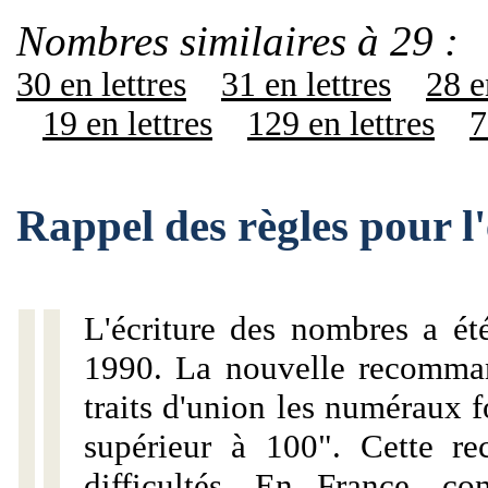
Nombres similaires à 29 :
30 en lettres
31 en lettres
28 e
19 en lettres
129 en lettres
7
Rappel des règles pour l
L'écriture des nombres a ét
1990. La nouvelle recommand
traits d'union les numéraux 
supérieur à 100". Cette r
difficultés. En France, c