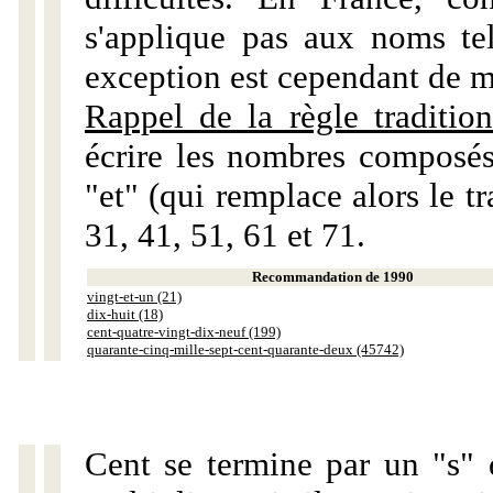
s'applique pas aux noms tels
exception est cependant de m
Rappel de la règle tradition
écrire les nombres composés
"et" (qui remplace alors le tr
31, 41, 51, 61 et 71.
Recommandation de 1990
vingt-et-un (21)
dix-huit (18)
cent-quatre-vingt-dix-neuf (199)
quarante-cinq-mille-sept-cent-quarante-deux (45742)
Cent se termine par un "s" 