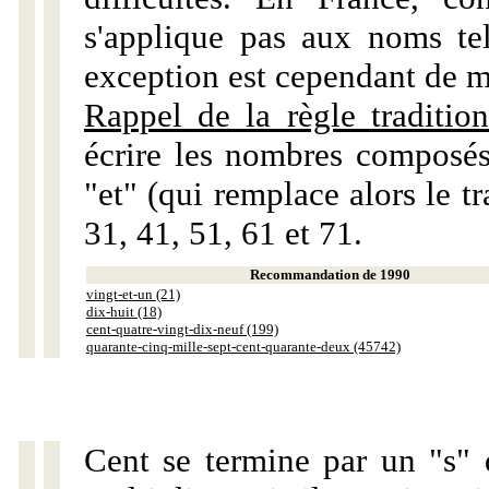
s'applique pas aux noms tels
exception est cependant de m
Rappel de la règle tradition
écrire les nombres composés
"et" (qui remplace alors le tr
31, 41, 51, 61 et 71.
Recommandation de 1990
vingt-et-un (21)
dix-huit (18)
cent-quatre-vingt-dix-neuf (199)
quarante-cinq-mille-sept-cent-quarante-deux (45742)
Cent se termine par un "s" 