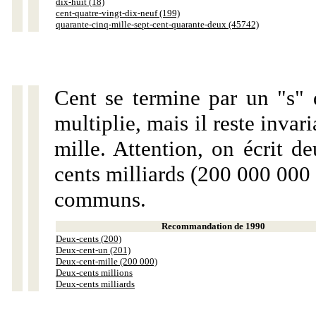
dix-huit (18)
cent-quatre-vingt-dix-neuf (199)
quarante-cinq-mille-sept-cent-quarante-deux (45742)
Cent se termine par un "s" 
multiplie, mais il reste invar
mille. Attention, on écrit d
cents milliards (200 000 000 
communs.
Recommandation de 1990
Deux-cents (200)
Deux-cent-un (201)
Deux-cent-mille (200 000)
Deux-cents millions
Deux-cents milliards