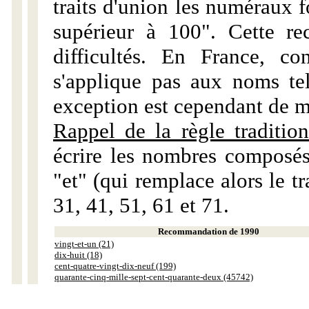
traits d'union les numéraux 
supérieur à 100". Cette r
difficultés. En France, c
s'applique pas aux noms tels
exception est cependant de m
Rappel de la règle tradition
écrire les nombres composés
"et" (qui remplace alors le tr
31, 41, 51, 61 et 71.
Recommandation de 1990
vingt-et-un (21)
dix-huit (18)
cent-quatre-vingt-dix-neuf (199)
quarante-cinq-mille-sept-cent-quarante-deux (45742)