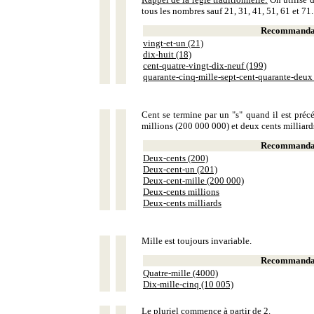
tous les nombres sauf 21, 31, 41, 51, 61 et 71.
Recommandat
vingt-et-un (21)
dix-huit (18)
cent-quatre-vingt-dix-neuf (199)
quarante-cinq-mille-sept-cent-quarante-deux
Cent se termine par un "s" quand il est précé
millions (200 000 000) et deux cents milliar
Recommandat
Deux-cents (200)
Deux-cent-un (201)
Deux-cent-mille (200 000)
Deux-cents millions
Deux-cents milliards
Mille est toujours invariable.
Recommandat
Quatre-mille (4000)
Dix-mille-cinq (10 005)
Le pluriel commence à partir de 2.