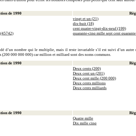
ion de 1990
Règl
vingt et un (21)
dix-huit (18)
cent quatre-vingt-dix-neuf (199)
 (45742)
quarante-cinq mille sept cent quarant
dé d’un nombre qui le multiplie, mais il reste invariable s’il est suivi d’un autr
ds (200 000 000 000) car million et milliard sont des noms communs.
ion de 1990
Règl
Deux cents (200)
Deux cent un (201)
Deux cent mille (200 000)
Deux cents millions
Deux cents milliards
ion de 1990
Règl
Quatre mille
Dix mille cinq