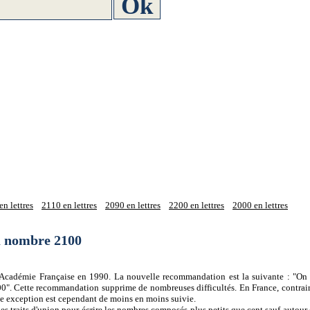
n lettres
2110 en lettres
2090 en lettres
2200 en lettres
2000 en lettres
du nombre 2100
 l'Académie Française en 1990. La nouvelle recommandation est la suivante : "On 
0". Cette recommandation supprime de nombreuses difficultés. En France, contrair
tte exception est cependant de moins en moins suivie.
es traits d'union pour écrire les nombres composés plus petits que cent sauf autour d