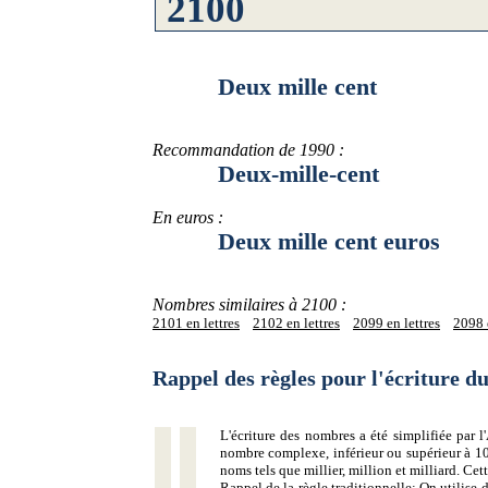
Deux mille cent
Recommandation de 1990 :
Deux-mille-cent
En euros :
Deux mille cent euros
Nombres similaires à 2100 :
2101 en lettres
2102 en lettres
2099 en lettres
2098 e
Rappel des règles pour l'écriture 
L'écriture des nombres a été simplifiée par
nombre complexe, inférieur ou supérieur à 10
noms tels que millier, million et milliard. Ce
Rappel de la règle traditionnelle:
On utilise d