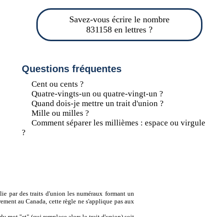
Savez-vous écrire le nombre
831158 en lettres ?
Questions fréquentes
Cent ou cents ?
Quatre-vingts-un ou quatre-vingt-un ?
Quand dois-je mettre un trait d'union ?
Mille ou milles ?
Comment séparer les millièmes : espace ou virgule
?
lie par des traits d'union les numéraux formant un
ement au Canada, cette règle ne s'applique pas aux
u mot "et" (qui remplace alors le trait d'union) soit