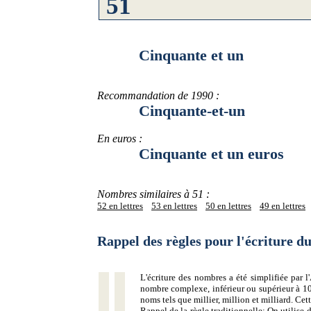
Cinquante et un
Recommandation de 1990 :
Cinquante-et-un
En euros :
Cinquante et un euros
Nombres similaires à 51 :
52 en lettres
53 en lettres
50 en lettres
49 en lettres
Rappel des règles pour l'écriture 
L'écriture des nombres a été simplifiée par
nombre complexe, inférieur ou supérieur à 10
noms tels que millier, million et milliard. Ce
Rappel de la règle traditionnelle:
On utilise d