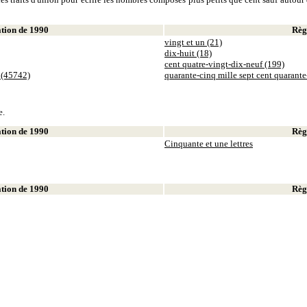
ion de 1990
Règl
vingt et un (21)
dix-huit (18)
cent quatre-vingt-dix-neuf (199)
 (45742)
quarante-cinq mille sept cent quarant
e.
ion de 1990
Règl
Cinquante et une lettres
ion de 1990
Règl