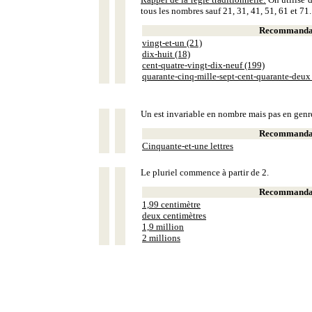
tous les nombres sauf 21, 31, 41, 51, 61 et 71.
Recommandat
vingt-et-un (21)
dix-huit (18)
cent-quatre-vingt-dix-neuf (199)
quarante-cinq-mille-sept-cent-quarante-deux
Un est invariable en nombre mais pas en genr
Recommandat
Cinquante-et-une lettres
Le pluriel commence à partir de 2.
Recommandat
1,99 centimètre
deux centimètres
1,9 million
2 millions