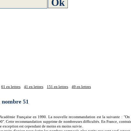
61 en lettres
41 en lettres
151 en lettres
49 en lettres
du nombre 51
 l'Académie Française en 1990. La nouvelle recommandation est la suivante : "On 
0". Cette recommandation supprime de nombreuses difficultés. En France, contrair
tte exception est cependant de moins en moins suivie.
es traits d'union pour écrire les nombres composés plus petits que cent sauf autour d