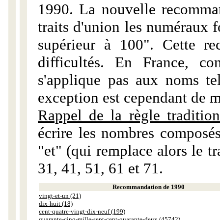
1990. La nouvelle recommand
traits d'union les numéraux 
supérieur à 100". Cette r
difficultés. En France, c
s'applique pas aux noms tels
exception est cependant de m
Rappel de la règle tradition
écrire les nombres composés
"et" (qui remplace alors le tr
31, 41, 51, 61 et 71.
Recommandation de 1990
vingt-et-un (21)
dix-huit (18)
cent-quatre-vingt-dix-neuf (199)
quarante-cinq-mille-sept-cent-quarante-deux (45742)