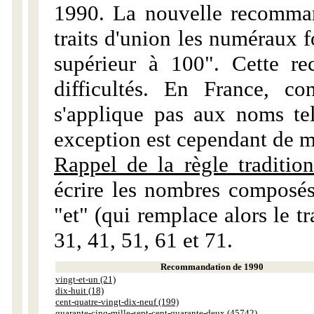
1990. La nouvelle recommand
traits d'union les numéraux 
supérieur à 100". Cette r
difficultés. En France, c
s'applique pas aux noms tels
exception est cependant de m
Rappel de la règle tradition
écrire les nombres composés
"et" (qui remplace alors le tr
31, 41, 51, 61 et 71.
Recommandation de 1990
vingt-et-un (21)
dix-huit (18)
cent-quatre-vingt-dix-neuf (199)
quarante-cinq-mille-sept-cent-quarante-deux (45742)