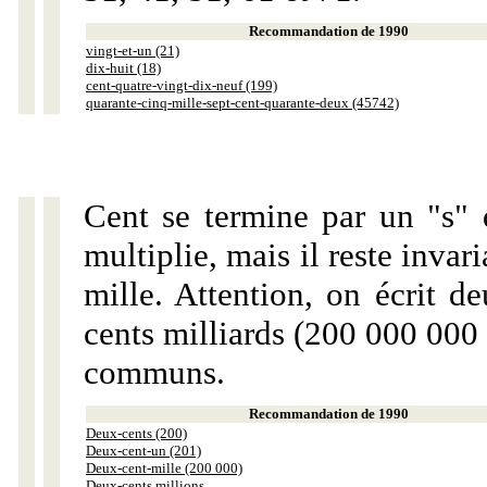
Recommandation de 1990
vingt-et-un (21)
dix-huit (18)
cent-quatre-vingt-dix-neuf (199)
quarante-cinq-mille-sept-cent-quarante-deux (45742)
Cent se termine par un "s" 
multiplie, mais il reste invar
mille. Attention, on écrit d
cents milliards (200 000 000 
communs.
Recommandation de 1990
Deux-cents (200)
Deux-cent-un (201)
Deux-cent-mille (200 000)
Deux-cents millions