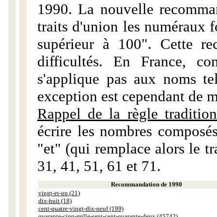
1990. La nouvelle recommand
traits d'union les numéraux 
supérieur à 100". Cette r
difficultés. En France, c
s'applique pas aux noms tels
exception est cependant de m
Rappel de la règle tradition
écrire les nombres composés
"et" (qui remplace alors le tr
31, 41, 51, 61 et 71.
Recommandation de 1990
vingt-et-un (21)
dix-huit (18)
cent-quatre-vingt-dix-neuf (199)
quarante-cinq-mille-sept-cent-quarante-deux (45742)