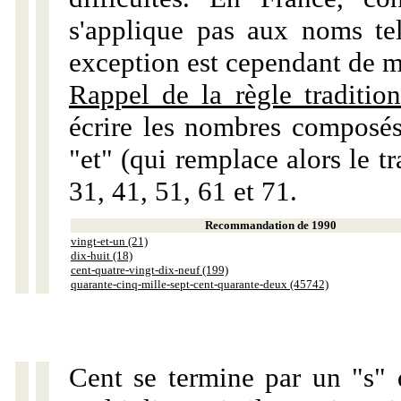
s'applique pas aux noms tels
exception est cependant de m
Rappel de la règle tradition
écrire les nombres composés
"et" (qui remplace alors le tr
31, 41, 51, 61 et 71.
Recommandation de 1990
vingt-et-un (21)
dix-huit (18)
cent-quatre-vingt-dix-neuf (199)
quarante-cinq-mille-sept-cent-quarante-deux (45742)
Cent se termine par un "s" 