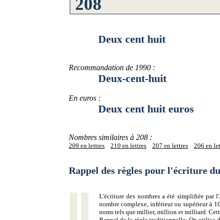
Deux cent huit
Recommandation de 1990 :
Deux-cent-huit
En euros :
Deux cent huit euros
Nombres similaires à 208 :
209 en lettres
210 en lettres
207 en lettres
206 en let
Rappel des règles pour l'écriture 
L'écriture des nombres a été simplifiée par
nombre complexe, inférieur ou supérieur à 10
noms tels que millier, million et milliard. Ce
Rappel de la règle traditionnelle:
On utilise d