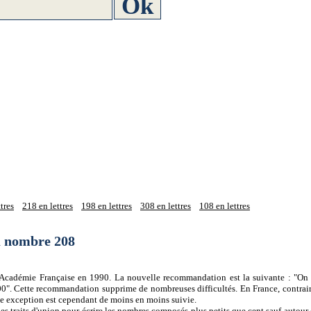
tres
218 en lettres
198 en lettres
308 en lettres
108 en lettres
du nombre 208
 l'Académie Française en 1990. La nouvelle recommandation est la suivante : "On 
0". Cette recommandation supprime de nombreuses difficultés. En France, contrair
tte exception est cependant de moins en moins suivie.
es traits d'union pour écrire les nombres composés plus petits que cent sauf autour d