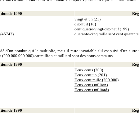
ion de 1990
Règl
vingt et un (21)
dix-huit (18)
cent quatre-vingt-dix-neuf (199)
 (45742)
quarante-cinq mille sept cent quarant
dé d’un nombre qui le multiplie, mais il reste invariable s’il est suivi d’un autr
ds (200 000 000 000) car million et milliard sont des noms communs.
ion de 1990
Règl
Deux cents (200)
Deux cent un (201)
Deux cent mille (200 000)
Deux cents millions
Deux cents milliards
ion de 1990
Règl