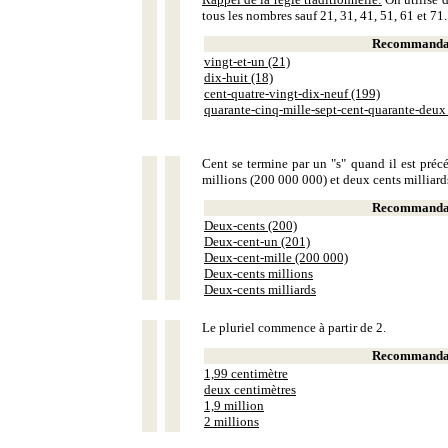
tous les nombres sauf 21, 31, 41, 51, 61 et 71.
Recommandat
vingt-et-un (21)
dix-huit (18)
cent-quatre-vingt-dix-neuf (199)
quarante-cinq-mille-sept-cent-quarante-deux
Cent se termine par un "s" quand il est précé
millions (200 000 000) et deux cents milliar
Recommandat
Deux-cents (200)
Deux-cent-un (201)
Deux-cent-mille (200 000)
Deux-cents millions
Deux-cents milliards
Le pluriel commence à partir de 2.
Recommandat
1,99 centimètre
deux centimètres
1,9 million
2 millions