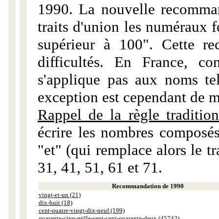
1990. La nouvelle recommand
traits d'union les numéraux 
supérieur à 100". Cette r
difficultés. En France, c
s'applique pas aux noms tels
exception est cependant de m
Rappel de la règle tradition
écrire les nombres composés
"et" (qui remplace alors le tr
31, 41, 51, 61 et 71.
Recommandation de 1990
vingt-et-un (21)
dix-huit (18)
cent-quatre-vingt-dix-neuf (199)
quarante-cinq-mille-sept-cent-quarante-deux (45742)