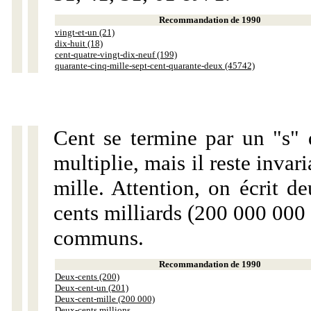
Recommandation de 1990
vingt-et-un (21)
dix-huit (18)
cent-quatre-vingt-dix-neuf (199)
quarante-cinq-mille-sept-cent-quarante-deux (45742)
Cent se termine par un "s" 
multiplie, mais il reste invar
mille. Attention, on écrit d
cents milliards (200 000 000 
communs.
Recommandation de 1990
Deux-cents (200)
Deux-cent-un (201)
Deux-cent-mille (200 000)
Deux-cents millions