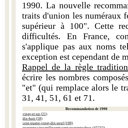
1990. La nouvelle recommand
traits d'union les numéraux 
supérieur à 100". Cette r
difficultés. En France, c
s'applique pas aux noms tels
exception est cependant de m
Rappel de la règle tradition
écrire les nombres composés
"et" (qui remplace alors le tr
31, 41, 51, 61 et 71.
Recommandation de 1990
vingt-et-un (21)
dix-huit (18)
cent-quatre-vingt-dix-neuf (199)
quarante-cinq-mille-sept-cent-quarante-deux (45742)