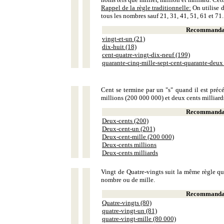
Rappel de la règle traditionnelle:
On utilise d
tous les nombres sauf 21, 31, 41, 51, 61 et 71.
Recommandat
vingt-et-un (21)
dix-huit (18)
cent-quatre-vingt-dix-neuf (199)
quarante-cinq-mille-sept-cent-quarante-deux
Cent se termine par un "s" quand il est précé
millions (200 000 000) et deux cents milliar
Recommandat
Deux-cents (200)
Deux-cent-un (201)
Deux-cent-mille (200 000)
Deux-cents millions
Deux-cents milliards
Vingt de Quatre-vingts suit la même règle que
nombre ou de mille.
Recommandat
Quatre-vingts (80)
quatre-vingt-un (81)
quatre-vingt-mille (80 000)