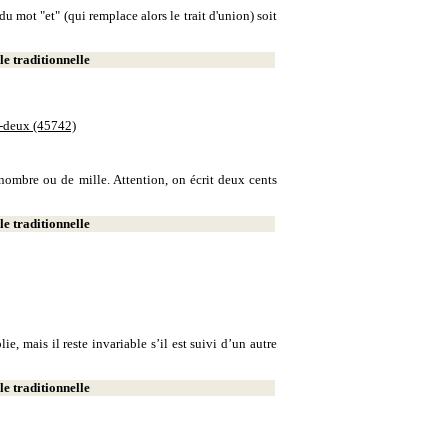
u mot "et" (qui remplace alors le trait d'union) soit
e traditionnelle
e-deux (45742)
e nombre ou de mille. Attention, on écrit deux cents
e traditionnelle
, mais il reste invariable s’il est suivi d’un autre
e traditionnelle