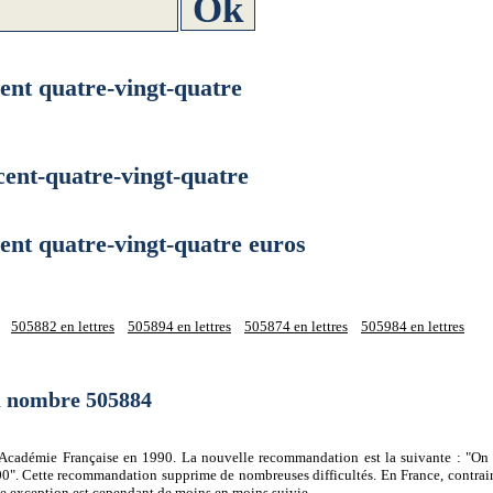
t quatre-vingt-quatre
nt-quatre-vingt-quatre
t quatre-vingt-quatre euros
505882 en lettres
505894 en lettres
505874 en lettres
505984 en lettres
du nombre 505884
 l'Académie Française en 1990. La nouvelle recommandation est la suivante : "On 
0". Cette recommandation supprime de nombreuses difficultés. En France, contrair
tte exception est cependant de moins en moins suivie.