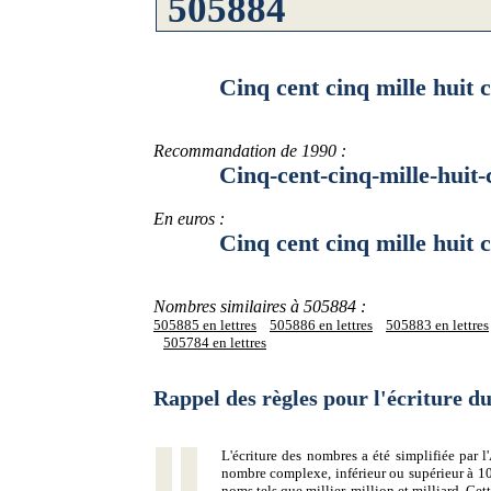
Cinq cent cinq mille huit cen
Recommandation de 1990 :
Cinq-cent-cinq-mille-huit-ce
En euros :
Cinq cent cinq mille huit cen
Nombres similaires à 505884 :
505885 en lettres
505886 en lettres
505883 en lettres
505784 en lettres
Rappel des règles pour l'écriture 
L'écriture des nombres a été simplifiée par
nombre complexe, inférieur ou supérieur à 10
noms tels que millier, million et milliard. Ce