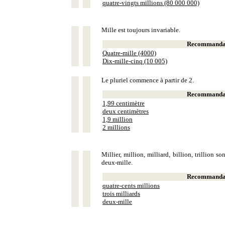
quatre-vingts millions (80 000 000)
Mille est toujours invariable.
Recommandat
Quatre-mille (4000)
Dix-mille-cinq (10 005)
Le pluriel commence à partir de 2.
Recommandat
1,99 centimètre
deux centimètres
1,9 million
2 millions
Millier, million, milliard, billion, trillion 
deux-mille.
Recommandat
quatre-cents millions
trois milliards
deux-mille