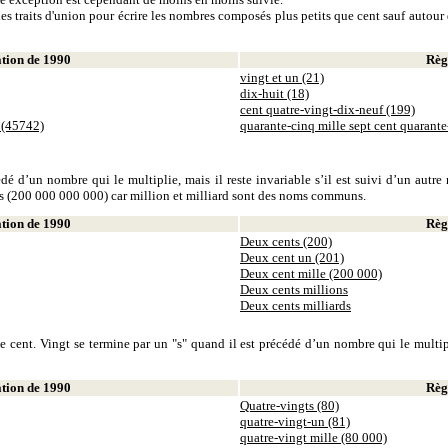
es traits d'union pour écrire les nombres composés plus petits que cent sauf autour d
ion de 1990
Règl
vingt et un (21)
dix-huit (18)
cent quatre-vingt-dix-neuf (199)
 (45742)
quarante-cinq mille sept cent quarant
dé d’un nombre qui le multiplie, mais il reste invariable s’il est suivi d’un autr
ds (200 000 000 000) car million et milliard sont des noms communs.
ion de 1990
Règl
Deux cents (200)
Deux cent un (201)
Deux cent mille (200 000)
Deux cents millions
Deux cents milliards
 cent. Vingt se termine par un "s" quand il est précédé d’un nombre qui le multiplie
ion de 1990
Règl
Quatre-vingts (80)
quatre-vingt-un (81)
quatre-vingt mille (80 000)