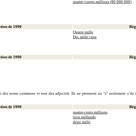
quatre-vingts millions (80 000 000)
ion de 1990
Règl
Quatre mille
Dix mille cinq
ion de 1990
Règl
sont des noms communs et non des adjectifs. Ils ne prennent un "s" seulement s’ils s
ion de 1990
Règl
quatre-cents millions
trois milliards
deux mille