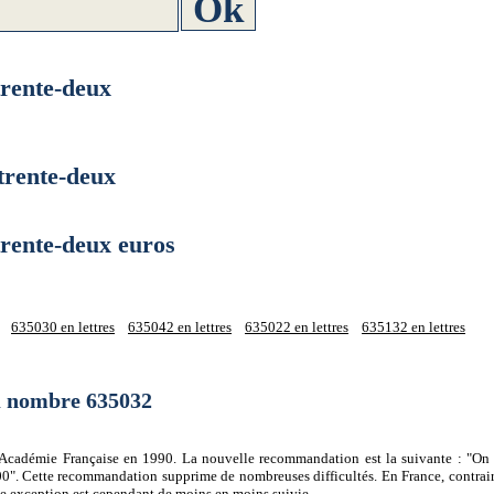
rente-deux
rente-deux
ente-deux euros
635030 en lettres
635042 en lettres
635022 en lettres
635132 en lettres
du nombre 635032
 l'Académie Française en 1990. La nouvelle recommandation est la suivante : "On 
0". Cette recommandation supprime de nombreuses difficultés. En France, contrair
tte exception est cependant de moins en moins suivie.