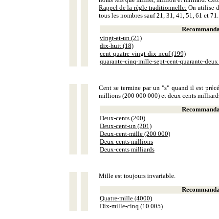
Rappel de la règle traditionnelle:
On utilise d
tous les nombres sauf 21, 31, 41, 51, 61 et 71.
Recommandat
vingt-et-un (21)
dix-huit (18)
cent-quatre-vingt-dix-neuf (199)
quarante-cinq-mille-sept-cent-quarante-deux
Cent se termine par un "s" quand il est précé
millions (200 000 000) et deux cents milliar
Recommandat
Deux-cents (200)
Deux-cent-un (201)
Deux-cent-mille (200 000)
Deux-cents millions
Deux-cents milliards
Mille est toujours invariable.
Recommandat
Quatre-mille (4000)
Dix-mille-cinq (10 005)