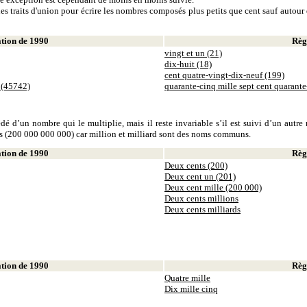
es traits d'union pour écrire les nombres composés plus petits que cent sauf autour d
ion de 1990
Règl
vingt et un (21)
dix-huit (18)
cent quatre-vingt-dix-neuf (199)
 (45742)
quarante-cinq mille sept cent quarant
dé d’un nombre qui le multiplie, mais il reste invariable s’il est suivi d’un autr
ds (200 000 000 000) car million et milliard sont des noms communs.
ion de 1990
Règl
Deux cents (200)
Deux cent un (201)
Deux cent mille (200 000)
Deux cents millions
Deux cents milliards
ion de 1990
Règl
Quatre mille
Dix mille cinq