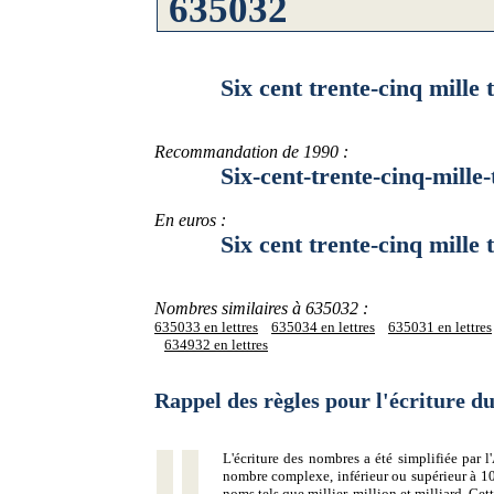
Six cent trente-cinq mille t
Recommandation de 1990 :
Six-cent-trente-cinq-mille-t
En euros :
Six cent trente-cinq mille tr
Nombres similaires à 635032 :
635033 en lettres
635034 en lettres
635031 en lettres
634932 en lettres
Rappel des règles pour l'écriture 
L'écriture des nombres a été simplifiée par
nombre complexe, inférieur ou supérieur à 10
noms tels que millier, million et milliard. Ce