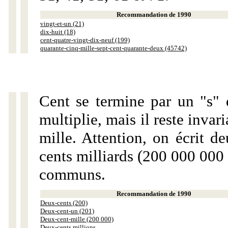
Recommandation de 1990
vingt-et-un (21)
dix-huit (18)
cent-quatre-vingt-dix-neuf (199)
quarante-cinq-mille-sept-cent-quarante-deux (45742)
Cent se termine par un "s" 
multiplie, mais il reste invar
mille. Attention, on écrit d
cents milliards (200 000 000 
communs.
Recommandation de 1990
Deux-cents (200)
Deux-cent-un (201)
Deux-cent-mille (200 000)
Deux-cents millions