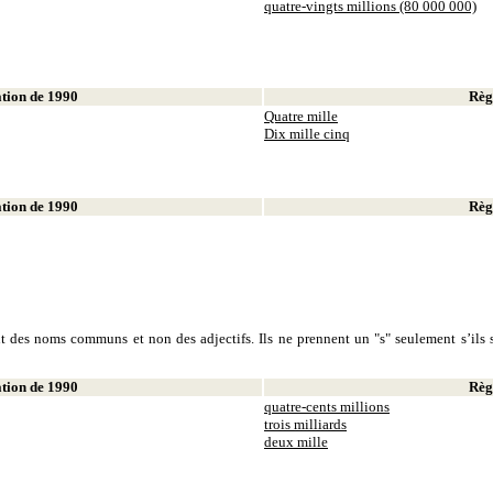
quatre-vingts millions (80 000 000)
ion de 1990
Règl
Quatre mille
Dix mille cinq
ion de 1990
Règl
sont des noms communs et non des adjectifs. Ils ne prennent un "s" seulement s’ils s
ion de 1990
Règl
quatre-cents millions
trois milliards
deux mille