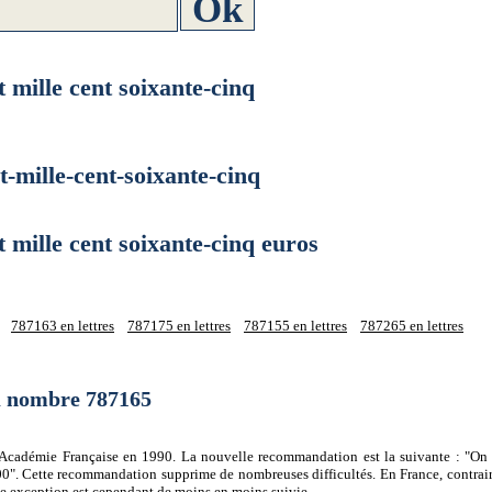
ille cent soixante-cinq
ille-cent-soixante-cinq
ille cent soixante-cinq euros
787163 en lettres
787175 en lettres
787155 en lettres
787265 en lettres
du nombre 787165
 l'Académie Française en 1990. La nouvelle recommandation est la suivante : "On 
0". Cette recommandation supprime de nombreuses difficultés. En France, contrair
tte exception est cependant de moins en moins suivie.