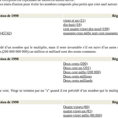
es traits d'union pour écrire les nombres composés plus petits que cent sauf autour d
ion de 1990
Règl
vingt et un (21)
dix-huit (18)
cent quatre-vingt-dix-neuf (199)
 (45742)
quarante-cinq mille sept cent quarant
dé d’un nombre qui le multiplie, mais il reste invariable s’il est suivi d’un autr
ds (200 000 000 000) car million et milliard sont des noms communs.
ion de 1990
Règl
Deux cents (200)
Deux cent un (201)
Deux cent mille (200 000)
Deux cents millions
Deux cents milliards
 cent. Vingt se termine par un "s" quand il est précédé d’un nombre qui le multiplie
ion de 1990
Règl
Quatre-vingts (80)
quatre-vingt-un (81)
quatre-vingt mille (80 000)