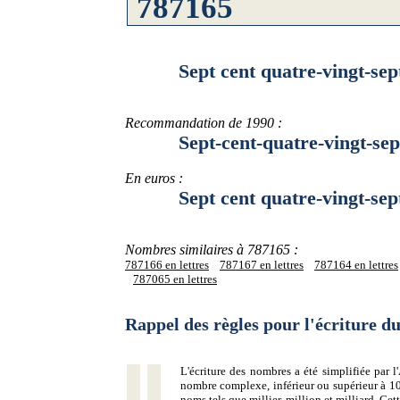
Sept cent quatre-vingt-sept m
Recommandation de 1990 :
Sept-cent-quatre-vingt-sept-m
En euros :
Sept cent quatre-vingt-sept m
Nombres similaires à 787165 :
787166 en lettres
787167 en lettres
787164 en lettres
787065 en lettres
Rappel des règles pour l'écriture 
L'écriture des nombres a été simplifiée par
nombre complexe, inférieur ou supérieur à 10
noms tels que millier, million et milliard. Ce