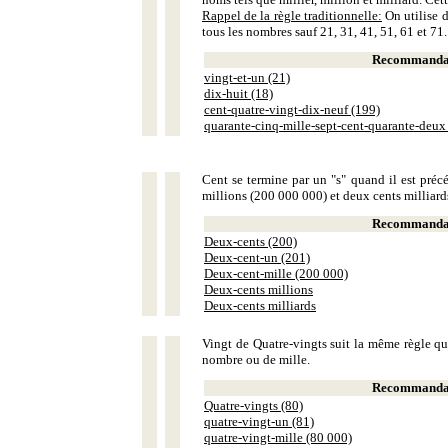
Rappel de la règle traditionnelle:
On utilise d
tous les nombres sauf 21, 31, 41, 51, 61 et 71.
Recommandat
vingt-et-un (21)
dix-huit (18)
cent-quatre-vingt-dix-neuf (199)
quarante-cinq-mille-sept-cent-quarante-deux
Cent se termine par un "s" quand il est précé
millions (200 000 000) et deux cents milliar
Recommandat
Deux-cents (200)
Deux-cent-un (201)
Deux-cent-mille (200 000)
Deux-cents millions
Deux-cents milliards
Vingt de Quatre-vingts suit la même règle que
nombre ou de mille.
Recommandat
Quatre-vingts (80)
quatre-vingt-un (81)
quatre-vingt-mille (80 000)