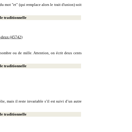
u mot "et" (qui remplace alors le trait d'union) soit
e traditionnelle
e-deux (45742)
e nombre ou de mille. Attention, on écrit deux cents
e traditionnelle
, mais il reste invariable s’il est suivi d’un autre
e traditionnelle