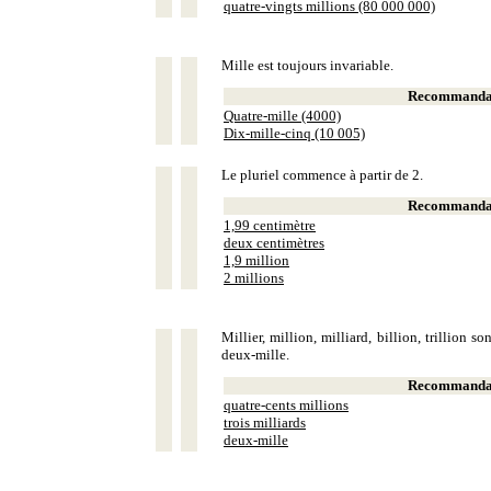
quatre-vingts millions (80 000 000)
Mille est toujours invariable.
Recommandat
Quatre-mille (4000)
Dix-mille-cinq (10 005)
Le pluriel commence à partir de 2.
Recommandat
1,99 centimètre
deux centimètres
1,9 million
2 millions
Millier, million, milliard, billion, trillion 
deux-mille.
Recommandat
quatre-cents millions
trois milliards
deux-mille