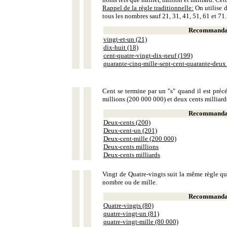
Rappel de la règle traditionnelle:
On utilise d
tous les nombres sauf 21, 31, 41, 51, 61 et 71.
Recommandat
vingt-et-un (21)
dix-huit (18)
cent-quatre-vingt-dix-neuf (199)
quarante-cinq-mille-sept-cent-quarante-deux
Cent se termine par un "s" quand il est précé
millions (200 000 000) et deux cents milliar
Recommandat
Deux-cents (200)
Deux-cent-un (201)
Deux-cent-mille (200 000)
Deux-cents millions
Deux-cents milliards
Vingt de Quatre-vingts suit la même règle que
nombre ou de mille.
Recommandat
Quatre-vingts (80)
quatre-vingt-un (81)
quatre-vingt-mille (80 000)