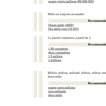
quatre-vingts millions (80 000 000)
Mille est toujours invariable.
Recommandat
Quatre-mille (4000)
Dix-mille-cinq (10 005)
Le pluriel commence à partir de 2.
Recommandat
1,99 centimètre
deux centimètres
1,9 million
2 millions
Millier, million, milliard, billion, trillion 
deux-mille.
Recommandat
quatre-cents millions
trois milliards
deux-mille