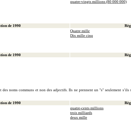
quatre-vingts millions (80 000 000)
ion de 1990
Règl
Quatre mille
Dix mille cinq
ion de 1990
Règl
sont des noms communs et non des adjectifs. Ils ne prennent un "s" seulement s’ils s
ion de 1990
Règl
quatre-cents millions
trois milliards
deux mille