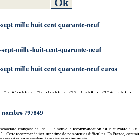
pt mille huit cent quarante-neuf
pt-mille-huit-cent-quarante-neuf
t mille huit cent quarante-neuf euros
797847 en lettres
797859 en lettres
797839 en lettres
797949 en lettres
du nombre 797849
 l'Académie Française en 1990. La nouvelle recommandation est la suivante : "On 
0". Cette recommandation supprime de nombreuses difficultés. En France, contrair
tte exception est cependant de moins en moins suivie.