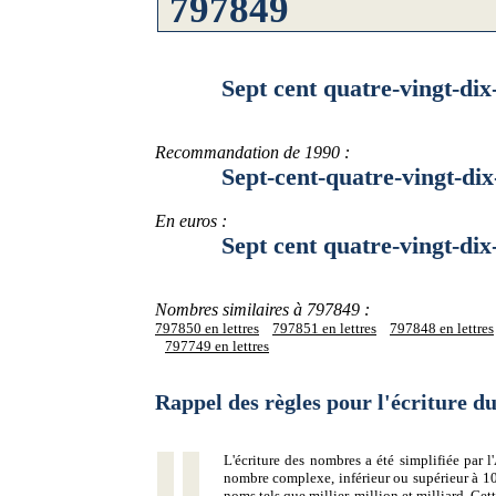
Sept cent quatre-vingt-dix-se
Recommandation de 1990 :
Sept-cent-quatre-vingt-dix-se
En euros :
Sept cent quatre-vingt-dix-sep
Nombres similaires à 797849 :
797850 en lettres
797851 en lettres
797848 en lettres
797749 en lettres
Rappel des règles pour l'écriture 
L'écriture des nombres a été simplifiée par
nombre complexe, inférieur ou supérieur à 10
noms tels que millier, million et milliard. Ce