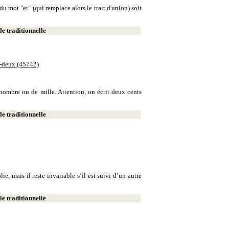
u mot "et" (qui remplace alors le trait d'union) soit
e traditionnelle
e-deux (45742)
e nombre ou de mille. Attention, on écrit deux cents
e traditionnelle
, mais il reste invariable s’il est suivi d’un autre
e traditionnelle