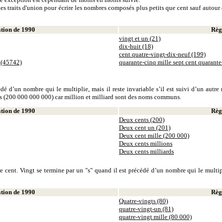
es traits d'union pour écrire les nombres composés plus petits que cent sauf autour d
ion de 1990
Règl
vingt et un (21)
dix-huit (18)
cent quatre-vingt-dix-neuf (199)
 (45742)
quarante-cinq mille sept cent quarant
dé d’un nombre qui le multiplie, mais il reste invariable s’il est suivi d’un autr
ds (200 000 000 000) car million et milliard sont des noms communs.
ion de 1990
Règl
Deux cents (200)
Deux cent un (201)
Deux cent mille (200 000)
Deux cents millions
Deux cents milliards
 cent. Vingt se termine par un "s" quand il est précédé d’un nombre qui le multiplie
ion de 1990
Règl
Quatre-vingts (80)
quatre-vingt-un (81)
quatre-vingt mille (80 000)