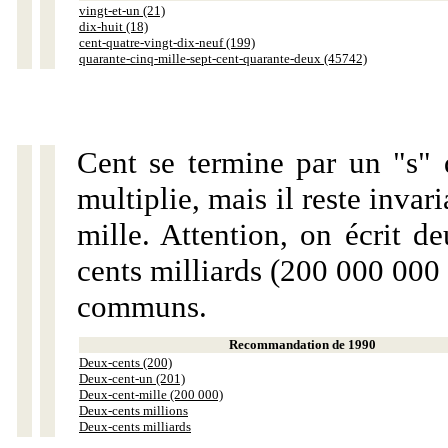
vingt-et-un (21)
dix-huit (18)
cent-quatre-vingt-dix-neuf (199)
quarante-cinq-mille-sept-cent-quarante-deux (45742)
Cent se termine par un "s" 
multiplie, mais il reste invar
mille. Attention, on écrit d
cents milliards (200 000 000 
communs.
Recommandation de 1990
Deux-cents (200)
Deux-cent-un (201)
Deux-cent-mille (200 000)
Deux-cents millions
Deux-cents milliards