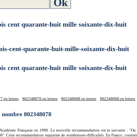
cent quarante-huit mille soixante-dix-huit
cent-quarante-huit-mille-soixante-dix-huit
cent quarante-huit mille soixante-dix-huit
 en lettres
802348076 en lettres
802348088 en lettres
802348068 en lettres
du nombre 802348078
 l'Académie Française en 1990. La nouvelle recommandation est la suivante : "On 
0". Cette recommandation supprime de nombreuses difficultés. En France, contrair