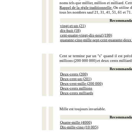
noms tels que millier, million et milliard. Ce
Rappel de la règle traditionnelle:
On utilise d
tous les nombres sauf 21, 31, 41, 51, 61 et 71.
Recommandat
vingt-et-un (21)
dix-huit (18)
cent-quatre-vingt-dix-neuf (199)
quarante-cinq-mille-sept-cent-quarante-deux
Cent se termine par un "s" quand il est précé
millions (200 000 000) et deux cents milliar
Recommandat
Deux-cents (200)
Deux-cent-un (201)
Deux-cent-mille (200 000)
Deux-cents millions
Deux-cents milliards
Mille est toujours invariable.
Recommandat
Quatre-mille (4000)
Dix-mille-cinq (10 005)