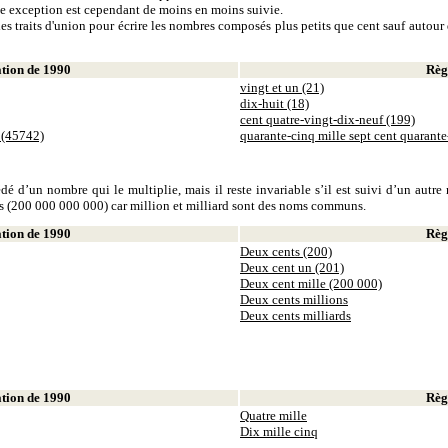
tte exception est cependant de moins en moins suivie.
es traits d'union pour écrire les nombres composés plus petits que cent sauf autour d
ion de 1990
Règl
vingt et un (21)
dix-huit (18)
cent quatre-vingt-dix-neuf (199)
 (45742)
quarante-cinq mille sept cent quarant
dé d’un nombre qui le multiplie, mais il reste invariable s’il est suivi d’un autr
ds (200 000 000 000) car million et milliard sont des noms communs.
ion de 1990
Règl
Deux cents (200)
Deux cent un (201)
Deux cent mille (200 000)
Deux cents millions
Deux cents milliards
ion de 1990
Règl
Quatre mille
Dix mille cinq