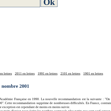
n lettres
2011 en lettres
1991 en lettres
2101 en lettres
1901 en lettres
du nombre 2001
 l'Académie Française en 1990. La nouvelle recommandation est la suivante : "On 
0". Cette recommandation supprime de nombreuses difficultés. En France, contrair
tte exception est cependant de moins en moins suivie.
es traits d'union pour écrire les nombres composés plus petits que cent sauf autour d