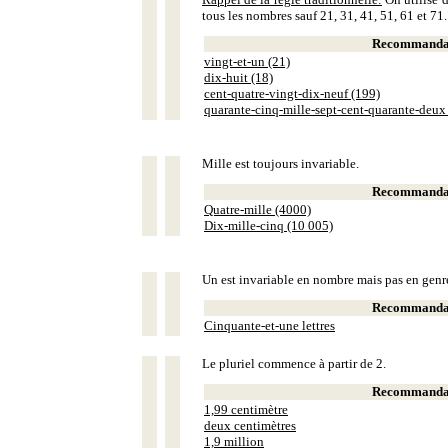
tous les nombres sauf 21, 31, 41, 51, 61 et 71.
Recommandat
vingt-et-un (21)
dix-huit (18)
cent-quatre-vingt-dix-neuf (199)
quarante-cinq-mille-sept-cent-quarante-deux
Mille est toujours invariable.
Recommandat
Quatre-mille (4000)
Dix-mille-cinq (10 005)
Un est invariable en nombre mais pas en genr
Recommandat
Cinquante-et-une lettres
Le pluriel commence à partir de 2.
Recommandat
1,99 centimètre
deux centimètres
1,9 million