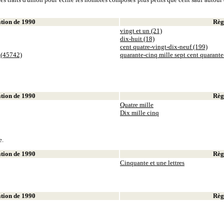
ion de 1990
Règl
vingt et un (21)
dix-huit (18)
cent quatre-vingt-dix-neuf (199)
 (45742)
quarante-cinq mille sept cent quarant
ion de 1990
Règl
Quatre mille
Dix mille cinq
e.
ion de 1990
Règl
Cinquante et une lettres
ion de 1990
Règl