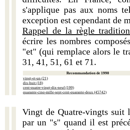
s'applique pas aux noms tels
exception est cependant de m
Rappel de la règle tradition
écrire les nombres composés
"et" (qui remplace alors le tr
31, 41, 51, 61 et 71.
Recommandation de 1990
vingt-et-un (21)
dix-huit (18)
cent-quatre-vingt-dix-neuf (199)
quarante-cinq-mille-sept-cent-quarante-deux (45742)
Vingt de Quatre-vingts suit 
par un "s" quand il est préc